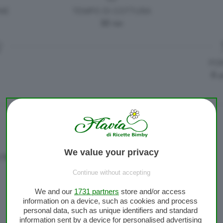
NE
TEMPO DI COTTURA
minuti
30
min
POR
6
p
We value your privacy
fette sottili
Continue without accepting
We and our
1731 partners
store and/or access
information on a device, such as cookies and process
personal data, such as unique identifiers and standard
information sent by a device for personalised advertising