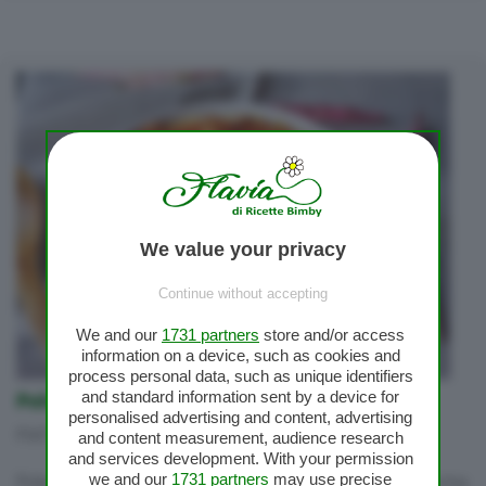
We value your privacy
Continue without accepting
We and our
1731 partners
store and/or access
information on a device, such as cookies and
process personal data, such as unique identifiers
and standard information sent by a device for
Polenta e fagioli
personalised advertising and content, advertising
PIATTI UNICI
and content measurement, audience research
and services development. With your permission
we and our
1731 partners
may use precise
Polenta e fagioli Bimby, quando il buono viene dalla cucina