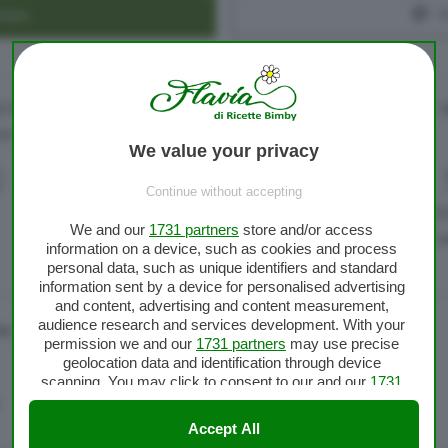
mpa
P
EPARAZIONE
1
inuti
in
We value your privacy
Continue without accepting
POR
We and our
1731 partners
store and/or access
2
p
information on a device, such as cookies and process
personal data, such as unique identifiers and standard
information sent by a device for personalised advertising
and content, advertising and content measurement,
audience research and services development. With your
te
permission we and our
1731 partners
may use precise
geolocation data and identification through device
scanning. You may click to consent to our and our
1731
partners
’ processing as described above. Alternatively
you may access more detailed information and change
Accept All
your preferences before consenting or to refuse