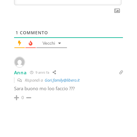
1
COMMENTO
Vecchi
Anna
9 anni fa
Rispondi a
Gori.family@libero.it
Sara buono mo loo faccio ???
0