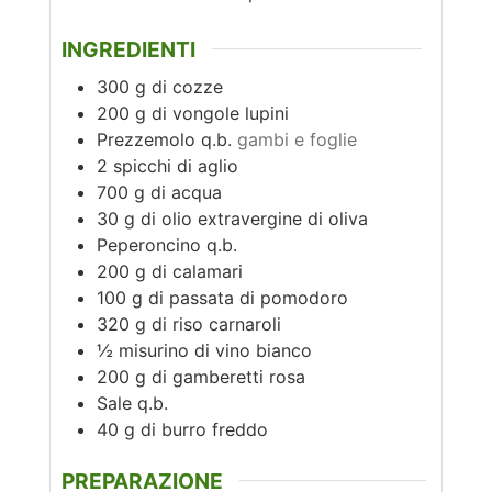
INGREDIENTI
300
g
di cozze
200
g
di vongole lupini
Prezzemolo q.b.
gambi e foglie
2
spicchi di aglio
700
g
di acqua
30
g
di olio extravergine di oliva
Peperoncino q.b.
200
g
di calamari
100
g
di passata di pomodoro
320
g
di riso carnaroli
½
misurino di vino bianco
200
g
di gamberetti rosa
Sale q.b.
40
g
di burro freddo
PREPARAZIONE