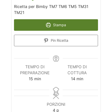
Ricetta per Bimby TM7 TM6 TM5 TM31
TM21
Stampa
Pin Ricetta
TEMPO DI
TEMPO DI
PREPARAZIONE
COTTURA
minuti
minuti
15
min
14
min
PORZIONI
4
p