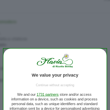
 pomodoro
.
tella e vitellone
iato
 oliva
We value your privacy
oro
Continue without accepting
We and our
1731 partners
store and/or access
information on a device, such as cookies and process
personal data, such as unique identifiers and standard
information sent by a device for personalised advertising