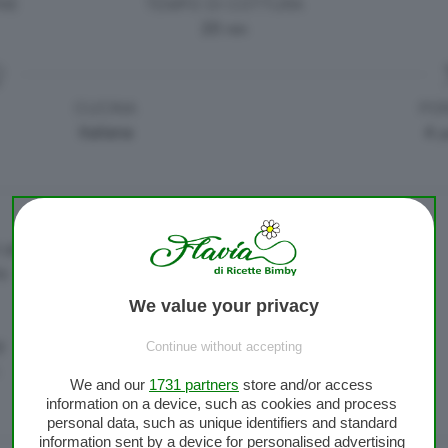
NE
TEMPO DI COTTURA
minuti
20
min
CUCINA
POR
Italiana
4
p
 oliva
o
We value your privacy
y
Continue without accepting
We and our
1731 partners
store and/or access
information on a device, such as cookies and process
personal data, such as unique identifiers and standard
information sent by a device for personalised advertising