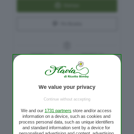
Stampa
Pin Ricetta
TEMPO DI
TEMPO DI
PREPARAZIONE
COTTURA
minuti
minuti
5
min
15
min
We value your privacy
Continue without accepting
PORZIONI
20
pezzi
We and our
1731 partners
store and/or access
information on a device, such as cookies and
INGREDIENTI
process personal data, such as unique identifiers
and standard information sent by a device for
Scorza di mezzo limone
personalised advertising and content, advertising