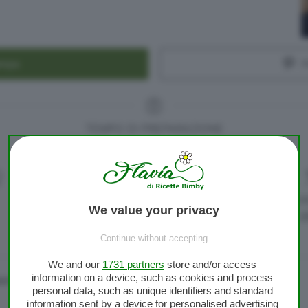
mpa
P
TEMPO DI PREPARAZIONE
minuti
2
min
POR
We value your privacy
2
Continue without accepting
We and our
1731 partners
store and/or access
information on a device, such as cookies and process
asole
personal data, such as unique identifiers and standard
information sent by a device for personalised advertising