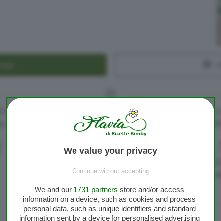
mpa
P
EPARAZIONE
TEMPO D
inute
2
in
We value your privacy
POR
Continue without accepting
4
We and our
1731 partners
store and/or access
information on a device, such as cookies and process
personal data, such as unique identifiers and standard
information sent by a device for personalised advertising