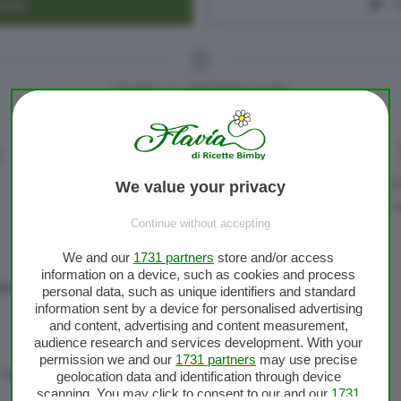
mpa
P
TEMPO DI PREPARAZIONE
minute
1
min
POR
We value your privacy
6
p
Continue without accepting
We and our
1731 partners
store and/or access
information on a device, such as cookies and process
llicina
o senza
personal data, such as unique identifiers and standard
information sent by a device for personalised advertising
and content, advertising and content measurement,
audience research and services development. With your
permission we and our
1731 partners
may use precise
 oliva
geolocation data and identification through device
scanning. You may click to consent to our and our
1731