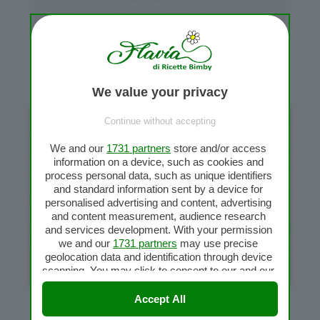
Il 19 marzo è la Festa del Papà e noi a
casa siamo soliti realizzare un dolce
speciale con l'aiuto...
We value your privacy
Continue without accepting
We and our
1731 partners
store and/or access
information on a device, such as cookies and
process personal data, such as unique identifiers
and standard information sent by a device for
personalised advertising and content, advertising
and content measurement, audience research
and services development. With your permission
we and our
1731 partners
may use precise
geolocation data and identification through device
Idee Per Cucinare
scanning. You may click to consent to our and our
1731 partners
’ processing as described above.
Alternatively you may access more detailed
Accept All
Ceci Bimby: 10 ricette
information and change your preferences before